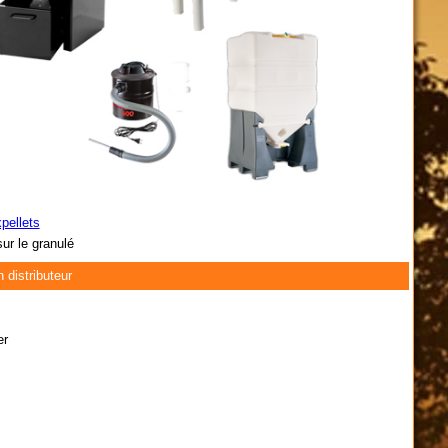
pellets
ur le granulé
 distributeur
er