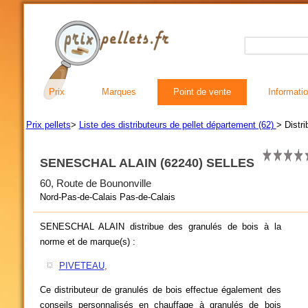
Prix
Marques
Point de vente
Informati
Prix pellets
>
Liste des distributeurs de pellet département (62)
> Distr
SENESCHAL ALAIN (62240) SELLES
60, Route de Bounonville
Nord-Pas-de-Calais Pas-de-Calais
SENESCHAL ALAIN distribue des granulés de bois à la
norme et de marque(s) :
PIVETEAU
,
Ce distributeur de granulés de bois effectue également des
conseils personnalisés en chauffage à granulés de bois