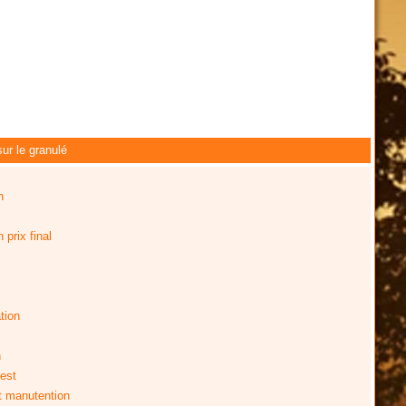
ur le granulé
n
prix final
tion
n
est
t manutention