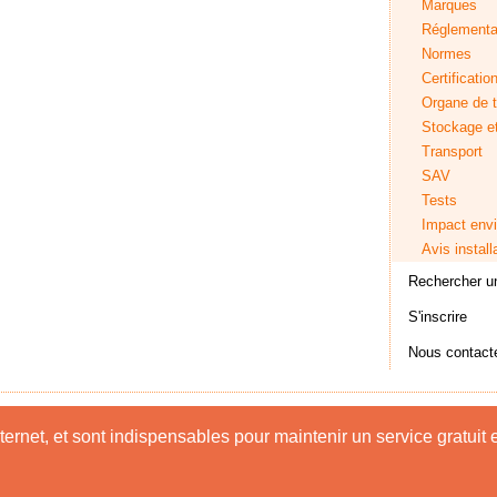
Marques
Réglementa
Normes
Certificatio
Organe de t
Stockage e
Transport
SAV
Tests
Impact env
Avis install
Rechercher un
S'inscrire
Nous contact
Accueil
|
Mentions légales
|
Contact
|
Nous rejoindre
rnet, et sont indispensables pour maintenir un service gratuit et
Copyright © 2013. All Rights Reserved.