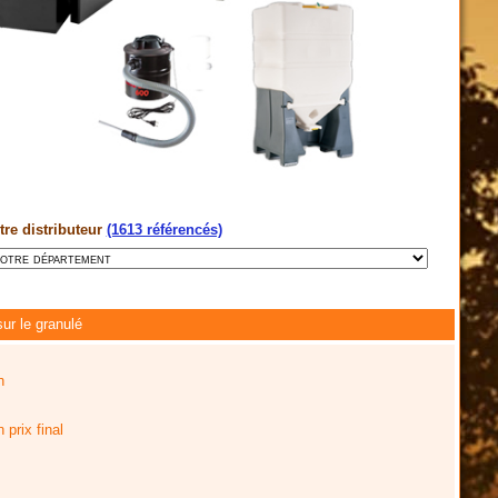
tre distributeur
(1613 référencés)
ur le granulé
n
prix final