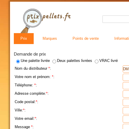
Prix
Marques
Points de vente
Informat
Demande de prix
Une palette livrée
Deux palettes livrées
VRAC livré
Nom du distributeur
*
:
Votre nom et prénom:
*
:
Téléphone:
*
:
Adresse complète:
*
:
Code postal:
*
:
Ville:
*
:
Votre email:
*
:
Message
*
: