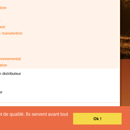
tion
n
est
t manutention
ironnemental
ation
 distributeur
er
 de qualité. Ils servent avant tout
Ok !