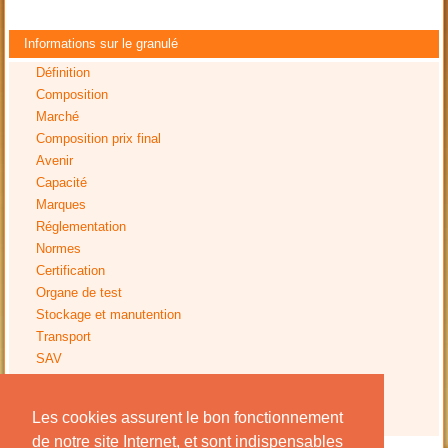
Informations sur le granulé
Définition
Composition
Marché
Composition prix final
Avenir
Capacité
Marques
Réglementation
Normes
Certification
Organe de test
Stockage et manutention
Transport
SAV
Tests
Impact environnemental
Les cookies assurent le bon fonctionnement
Avis installation
de notre site Internet, et sont indispensables